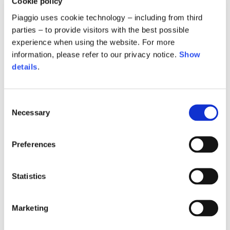
Cookie policy
Piaggio uses cookie technology – including from third
2015
parties – to provide visitors with the best possible
experience when using the website. For more
information, please refer to our privacy notice.
Show
2014
details
.
Consent
2013
Necessary
Selection
Preferences
2012
Statistics
2011
Marketing