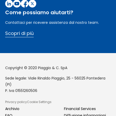
Come possiamo aiutarti?
Contattaci per ricevere assistenza dal nostro team.
Scopri di più
Copyright © 2020 Piaggio & C. SpA
Sede legale: Viale Rinaldo Piaggio, 25 - 56025 Pontedera
(PI)
P. Iva 01551260506
Privacy policy
Cookie Settings
GDPR
Archivio
Financial Services
FAQ
Diffusione informazioni