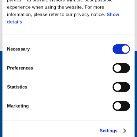
Relazione sulla Corporate Governance
experience when using the website. For more
2.83 MB
information, please refer to our privacy notice.
Show
details
.
back to top
Consent
Necessary
Selection
Preferences
Connettiti con noi
Seguici sui nostri canali social per restare sempre
Statistics
aggiornato sulle ultime novità del mondo Piaggio Group.
Marketing
Come possiamo aiutarti?
Contattaci per ricevere assistenza dal nostro team.
Settings