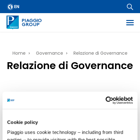
Salta
EN
al
contenuto
principale
ess
Briciole
Home
Governance
Relazione di Governance
es
Relazione di Governance
di
rmazioni regolamentate
ietarie
pane
Cookie policy
24 Marzo, 2026
Piaggio uses cookie technology – including from third
parties – to provide visitors with the best possible