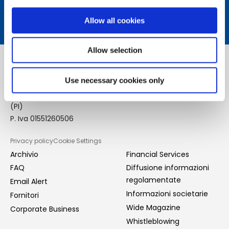
Scopri di più
Allow all cookies
Allow selection
Copyright © 2020 Piaggio & C. SpA
Use necessary cookies only
Sede legale: Viale Rinaldo Piaggio, 25 - 56025 Pontedera
(PI)
P. Iva 01551260506
Privacy policy
Cookie Settings
GDPR
Archivio
Financial Services
Footer
FAQ
Diffusione informazioni
Menu
regolamentate
Email Alert
Informazioni societarie
Fornitori
Wide Magazine
Corporate Business
Whistleblowing