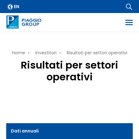
Calendario finanziario
EN
IR Policy
Contatti
ess
E-mail alert
Briciole
Home
Investitori
Risultati per settori operativi
es
Risultati per settori
di
rmazioni regolamentate
operativi
ietarie
pane
Dati annuali