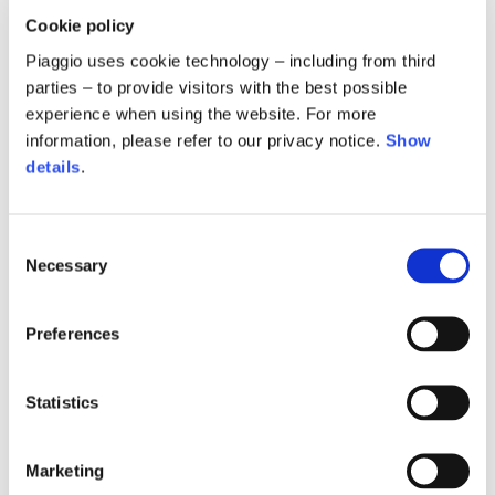
Cookie policy
0,0 Unità/000
Piaggio uses cookie technology – including from third
2025
2024
parties – to provide visitors with the best possible
Emea and Americas
India
experience when using the website. For more
Asia Pacific 2 W
information, please refer to our privacy notice.
Show
details
.
Ricavi netti
1250,0 € mln
Consent
Necessary
1000,0 € mln
Selection
750,0 € mln
Preferences
500,0 € mln
Statistics
250,0 € mln
Marketing
0,0 € mln