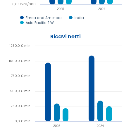
0,0 Unità/000
2025
2024
Emea and Americas
India
Asia Pacific 2 W
Ricavi netti
1250,0 € mln
1000,0 € mln
750,0 € mln
500,0 € mln
250,0 € mln
0,0 € mln
2025
2024