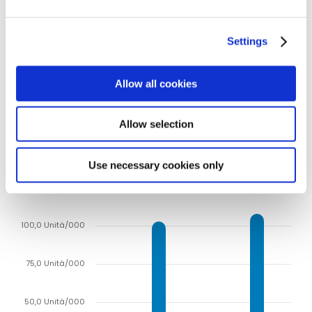
2025
2024
Emea and Americas
India
Settings
Asia Pacific 2 W
Allow all cookies
Prodotti: Veicoli Commerciali -
Distribuzione per area geografica
Allow selection
Volumi di vendita
Use necessary cookies only
125,0 Unità/000
100,0 Unità/000
75,0 Unità/000
50,0 Unità/000