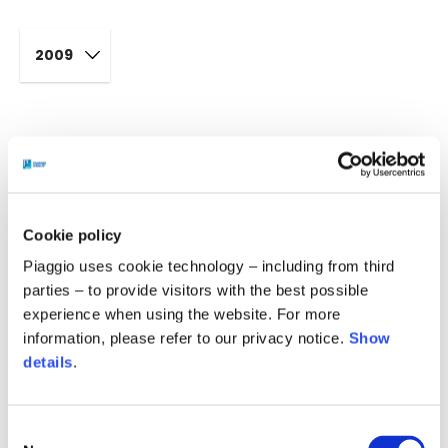
2009
22 Ottobre, 2009
Delibera di scissione Piaggio SpA
Cookie policy
6.64 MB
Piaggio uses cookie technology – including from third
parties – to provide visitors with the best possible
experience when using the website. For more
16 Settembre, 2009
information, please refer to our privacy notice.
Show
Avviso agli azionisti pubblicato sul
details
.
quotidiano "MF" di mercoledì 16 settembre
2009
Consent
20.29 KB