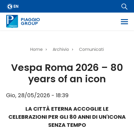
Archivio
Salta
EN
FAQ
al
contenuto
Email Alert
principale
Fornitori
Corporate Business
Home
Archivio
Comunicati
Financial Services
Briciole
Vespa Roma 2026 – 80
Diffusione informazioni regolamentate
di
years of an icon
Informazioni societarie
pane
Wide Magazine
Gio, 28/05/2026 - 18:39
Whistleblowing
LA CITTÀ ETERNA ACCOGLIE LE
CELEBRAZIONI PER GLI 80 ANNI DI UN'ICONA
SENZA TEMPO