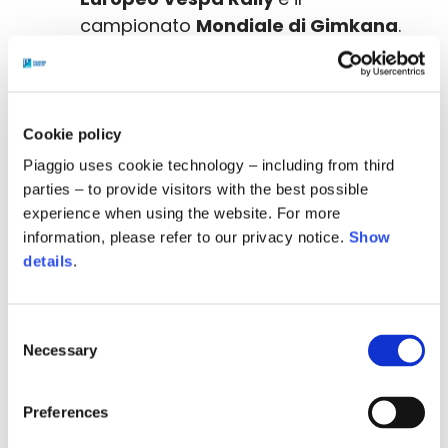
campionato
Mondiale di Gimkana
.
Sul palco di Radio Deejay si
alterneranno live performance e il
DJ set di Wad
.
Cookie policy
La
Grande Parata
, l’evento più
Piaggio uses cookie technology – including from third
atteso, si terrà
SABATO 27
: in
parties – to provide visitors with the best possible
mattinata migliaia di Vespa di ogni
experience when using the website. For more
information, please refer to our privacy notice.
Show
epoca e modello, sfileranno per le
details
.
vie di Roma, toccando i punti iconici
della città. Sarà una festa di colori
che attraverserà Roma, un
Consent
momento spettacolare come mai si
Necessary
Selection
è visto nella storia di La
Caccia al
Tesoro
al Village e le premiazioni del
Preferences
Vespa World Club
dei campionati