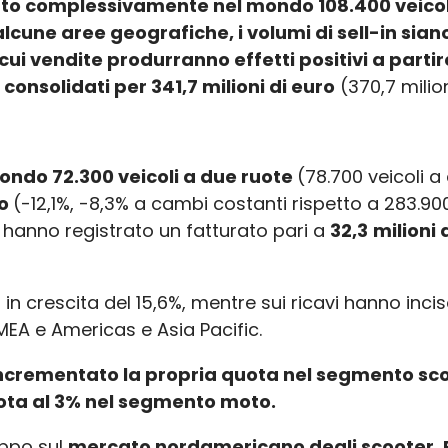
uto complessivamente nel mondo 108.400 veico
lcune aree geografiche, i volumi di sell-in siano
e cui vendite produrranno effetti positivi a part
 consolidati per
341,7 milioni di euro
(370,7 milio
ondo 72.300 veicoli a due ruote
(78.700 veicoli a
ro
(-12,1%, -8,3% a cambi costanti rispetto a 283.900 
 hanno registrato un fatturato pari a
32,3
milioni 
mi in crescita del 15,6%, mentre sui ricavi hanno inc
EMEA e Americas e Asia Pacific.
ncrementato la propria quota nel segmento sco
ota al 3% nel segmento moto.
uppo sul
mercato nordamericano degli scooter, P