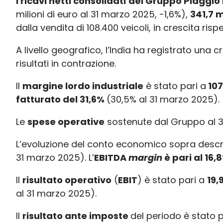
I ricavi netti consolidati
del Gruppo Piaggio n
milioni di euro al 31 marzo 2025, -1,6%),
341,7 m
dalla vendita di 108.400 veicoli, in crescita ris
A livello geografico, l’India ha registrato un
risultati in contrazione.
Il
margine lordo industriale
è stato pari a
107
fatturato del 31,6%
(30,5% al 31 marzo 2025).
Le
spese operative
sostenute dal Gruppo al 3
L’evoluzione del conto economico sopra descr
31 marzo 2025). L’
EBITDA
margin
è pari al 16,
Il
risultato operativo
(
EBIT
) è stato pari a
19,
al 31 marzo 2025).
Il
risultato ante imposte
del periodo è stato 