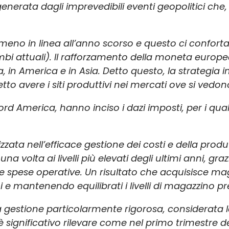
erata dagli imprevedibili eventi geopolitici che, 
meno in linea all’anno scorso e questo ci conforta 
mbi attuali). Il rafforzamento della moneta europea
, in America e in Asia. Detto questo, la strategia 
tto avere i siti produttivi nei mercati ove si vedono
d America, hanno inciso i dazi imposti, per i qua
zzata nell’efficace gestione dei costi e della produ
 volta ai livelli più elevati degli ultimi anni, gr
delle spese operative. Un risultato che acquisisce
 e mantenendo equilibrati i livelli di magazzino pres
estione particolarmente rigorosa, considerata la d
o, è significativo rilevare come nel primo trimestre 