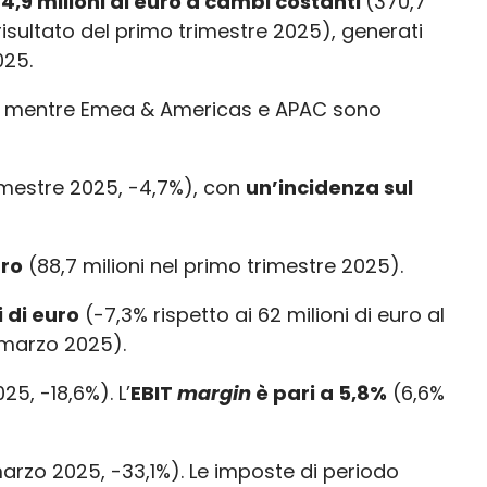
4,9 milioni di euro a cambi costanti
(370,7
 risultato del primo trimestre 2025), generati
025.
anti) mentre Emea & Americas e APAC sono
trimestre 2025, -4,7%), con
un’incidenza sul
uro
(88,7 milioni nel primo trimestre 2025).
i di euro
(-7,3% rispetto ai 62 milioni di euro al
1 marzo 2025).
25, -18,6%). L’
EBIT
margin
è pari a 5,8%
(6,6%
1 marzo 2025, -33,1%). Le imposte di periodo