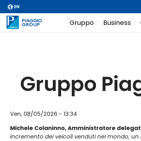
Archivio
Salta
EN
FAQ
al
contenuto
Gruppo
Business
Email Alert
Main
principale
Fornitori
Corporate Business
navigation
Financial Services
Briciole
Diffusione informazioni regolamentate
Gruppo Piag
Informazioni societarie
di
Wide Magazine
pane
Whistleblowing
Ven, 08/05/2026 - 13:34
Michele Colaninno, Amministratore delegat
incremento dei veicoli venduti nel mondo, un ri