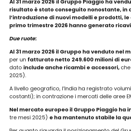
Al 31 marzo 2026
il Gruppo Piaggio ha vend
risultato è stato conseguito nonostante, in a
l’introduzione di nuovi modelli e prodotti, l
primo trimestre 2026 hanno generato ricavi
Due ruote:
Al 31 marzo 2026 il Gruppo ha venduto nel m
per un
fatturato netto
249.600 milioni di eu
dato
include anche ricambi e accessori,
che
2025).
A livello geografico, l’India ha registrato volu
costanti); in contrazione i mercati delle aree 
Nel mercato europeo il Gruppo Piaggio ha i
tre mesi 2025)
e ha mantenuto stabile la qu
Per quanto riguarda il posizionamento del Gr