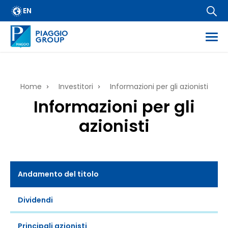
Calendario finanziario
Salta
EN
al
IR Policy
contenuto
principale
Contatti
ess
E-mail alert
Briciole
Home
Investitori
Informazioni per gli azionisti
es
Informazioni per gli
di
rmazioni regolamentate
azionisti
ietarie
pane
Andamento del titolo
Dividendi
Principali azionisti