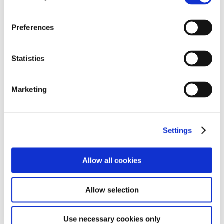
Preferences
Statistics
Marketing
Principali indicatori
2015
2016
Settings
Prezzo ufficiale
€
2,34
1,59
1
per azione
Allow all cookies
2
Massimo
€
3,178
2,308
2
Allow selection
Minimo
€
2,104
1,39
Numero di
361.208.380
361.208.380
Use necessary cookies only
1
azioni