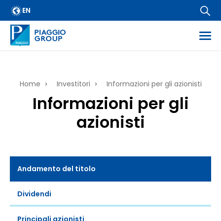
Calendario finanziario
EN
IR Policy
Contatti
ess
E-mail alert
Briciole
Home
Investitori
Informazioni per gli azionisti
es
Informazioni per gli
di
rmazioni regolamentate
azionisti
ietarie
pane
Andamento del titolo
Dividendi
Principali azionisti