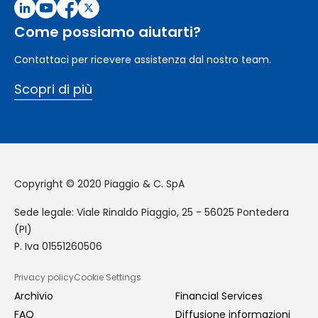
Come possiamo aiutarti?
Contattaci per ricevere assistenza dal nostro team.
Scopri di più
Copyright © 2020 Piaggio & C. SpA
Sede legale: Viale Rinaldo Piaggio, 25 - 56025 Pontedera
(PI)
P. Iva 01551260506
Privacy policy
Cookie Settings
GDPR
Archivio
Financial Services
FAQ
Diffusione informazioni