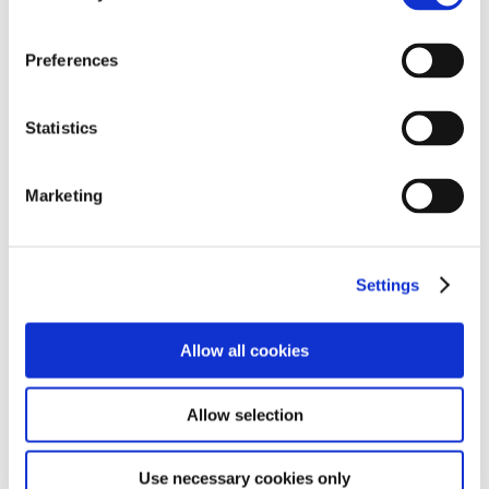
Preferences
Statistics
Marketing
Principali indicatori
2015
2016
Settings
Prezzo ufficiale
€
2,34
1,59
1
per azione
Allow all cookies
2
Massimo
€
3,178
2,308
2
Allow selection
Minimo
€
2,104
1,39
Numero di
361.208.380
361.208.380
Use necessary cookies only
1
azioni