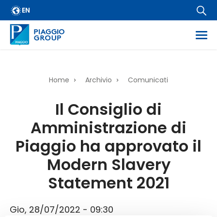
Archivio
Salta
EN
FAQ
al
contenuto
Email Alert
principale
Fornitori
Corporate Business
Home
Archivio
Comunicati
Financial Services
Briciole
Il Consiglio di
Diffusione informazioni regolamentate
di
Amministrazione di
Informazioni societarie
pane
Wide Magazine
Piaggio ha approvato il
Whistleblowing
Modern Slavery
Statement 2021
Gio, 28/07/2022 - 09:30