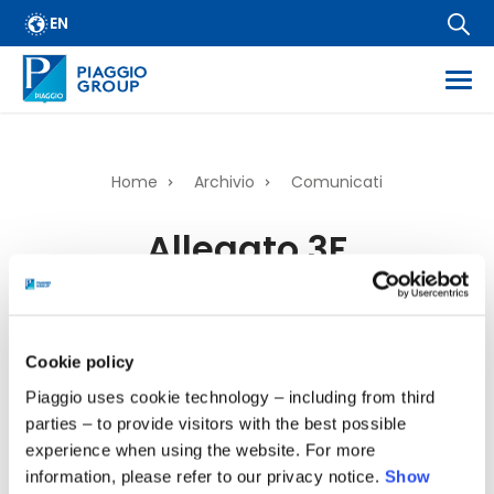
Archivio
Salta
EN
FAQ
al
contenuto
Email Alert
principale
Fornitori
Corporate Business
Home
Archivio
Comunicati
Financial Services
Briciole
Allegato 3F
Diffusione informazioni regolamentate
di
Informazioni societarie
Mar, 06/05/2025 - 18:51
pane
Wide Magazine
Whistleblowing
Cookie policy
379.49 KB
Piaggio uses cookie technology – including from third
parties – to provide visitors with the best possible
experience when using the website. For more
information, please refer to our privacy notice.
Show
back to top