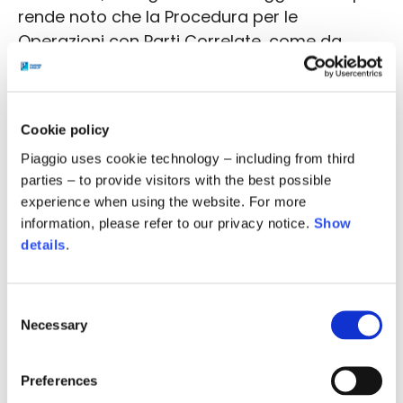
rende noto che la Procedura per le
Operazioni con Parti Correlate, come da
ultimo aggiornata, è a disposizione del
pubblico presso la sede sociale della Società
in Pontedera (PI), Viale Rinaldo Piaggio n. 25,
Cookie policy
sul sito istituzionale della Società
Piaggio uses cookie technology – including from third
www.piaggiogroup.com alla sezione
parties – to provide visitors with the best possible
Governance/Documenti e procedure, nonché
experience when using the website. For more
presso il meccanismo di stoccaggio
information, please refer to our privacy notice.
Show
autorizzato “eMarket Storage” consultabile al
details
.
sito www.emarketstorage.it. L’aggiornamento
della predetta procedura entra in vigore a
partire dalla data odierna.
Consent
Necessary
Selection
Preferences
284.5 KB