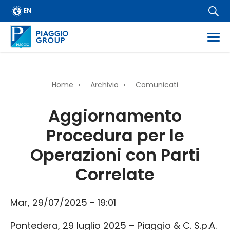
Archivio
Salta
EN
FAQ
al
contenuto
Email Alert
principale
Fornitori
Corporate Business
Home
Archivio
Comunicati
Financial Services
Briciole
Aggiornamento
Diffusione informazioni regolamentate
di
Procedura per le
Informazioni societarie
pane
Wide Magazine
Operazioni con Parti
Whistleblowing
Correlate
Mar, 29/07/2025 - 19:01
Pontedera, 29 luglio 2025 – Piaggio & C. S.p.A.